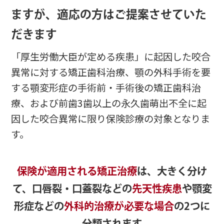
ますが、
適応の方はご提案させていた
だきます
「厚生労働大臣が定める疾患」に起因した咬合
異常に対する矯正歯科治療、顎の外科手術を要
する顎変形症の手術前・手術後の矯正歯科治
療、および前歯3歯以上の永久歯萌出不全に起
因した咬合異常に限り保険診療の対象となりま
す。
保険が適用される矯正治療
は、大きく分け
て、
口唇裂・口蓋裂などの
先天性疾患
や
顎変
形症などの
外科的治療が必要な場合
の2つに
分類されます