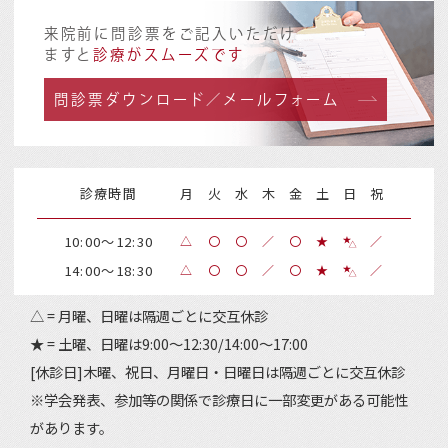
来院前に問診票をご記入いただけ
ますと
診療がスムーズです
問診票ダウンロード／メールフォーム
診療時間
月
火
水
木
金
土
日
祝
10:00～12:30
△
〇
〇
／
〇
★
／
14:00～18:30
△
〇
〇
／
〇
★
／
△ = 月曜、日曜は隔週ごとに交互休診
★ = 土曜、日曜は9:00～12:30/14:00～17:00
[休診日]木曜、祝日、月曜日・日曜日は隔週ごとに交互休診
※学会発表、参加等の関係で診療日に一部変更がある可能性
があります。