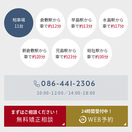
駐車場
倉敷駅から
早島駅から
水島駅から
11台
車で
約12分
車で
約13分
車で
約17分
新倉敷駅から
児島駅から
総社駅から
車で
約20分
車で
約23分
車で
約30分
086-441-2306
10:00-12:00／14:00-18:00
24時間受付中！
まずはご相談ください！
無料矯正相談
WEB予約