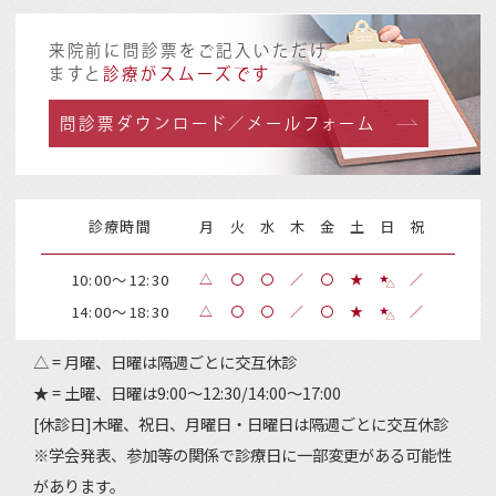
来院前に問診票をご記入いただけ
ますと
診療がスムーズです
問診票ダウンロード／メールフォーム
診療時間
月
火
水
木
金
土
日
祝
10:00～12:30
△
〇
〇
／
〇
★
／
14:00～18:30
△
〇
〇
／
〇
★
／
△ = 月曜、日曜は隔週ごとに交互休診
★ = 土曜、日曜は9:00～12:30/14:00～17:00
[休診日]木曜、祝日、月曜日・日曜日は隔週ごとに交互休診
※学会発表、参加等の関係で診療日に一部変更がある可能性
があります。