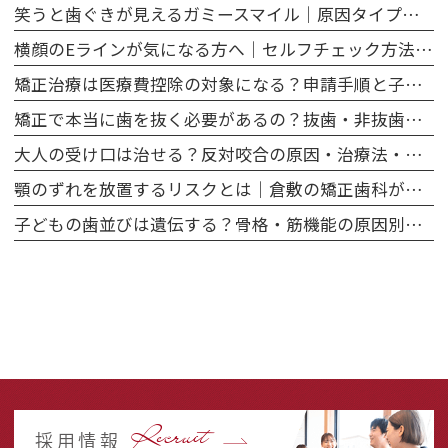
笑うと歯ぐきが見えるガミースマイル｜原因タイプ別に矯正治療でできることを解説
横顔のEラインが気になる方へ｜セルフチェック方法と歯並び・矯正との関係を解説
矯正治療は医療費控除の対象になる？申請手順と子ども・大人それぞれの注意点
矯正で本当に歯を抜く必要があるの？抜歯・非抜歯のメリット・デメリットを徹底比較
大人の受け口は治せる？反対咬合の原因・治療法・費用を矯正専門医が解説
顎のずれを放置するリスクとは｜倉敷の矯正歯科が解説する咬み合わせと健康の関係
子どもの歯並びは遺伝する？骨格・筋機能の原因別に矯正相談のタイミングを解説
Recruit
採用情報