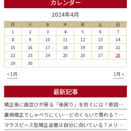
カレンダー
2024年4月
月
火
水
木
金
土
日
1
2
3
4
5
6
7
8
9
10
11
12
13
14
15
16
17
18
19
20
21
22
23
24
25
26
27
28
29
30
« 1月
1月 »
最新記事
矯正後に歯並びが戻る「後戻り」を防ぐには？原因・保定のポイント・再治療の選択肢
裏側矯正でしゃべりにくい…どのくらいで慣れる？原因・期間・対策を解説
マウスピース型矯正装置は自分に向いている？メリット・デメリットと向き不向きを正直に解説