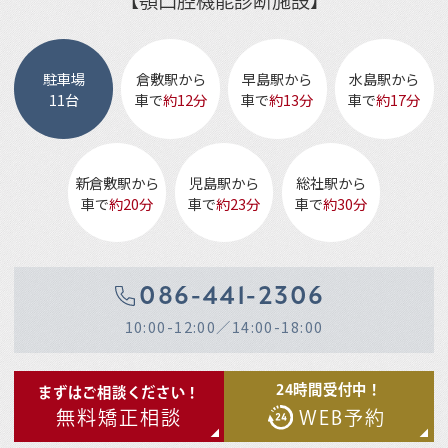
【顎口腔機能診断施設】
駐車場
倉敷駅から
早島駅から
水島駅から
11台
車で
約12分
車で
約13分
車で
約17分
新倉敷駅から
児島駅から
総社駅から
車で
約20分
車で
約23分
車で
約30分
086-441-2306
10:00-12:00／14:00-18:00
24時間受付中！
まずはご相談ください！
無料矯正相談
WEB予約