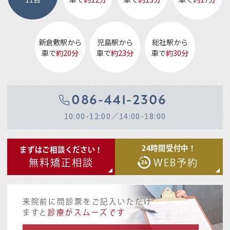
新倉敷駅から
児島駅から
総社駅から
車で
約20分
車で
約23分
車で
約30分
086-441-2306
10:00-12:00／14:00-18:00
24時間受付中！
まずはご相談ください！
無料矯正相談
WEB予約
来院前に問診票をご記入いただけ
ますと
診療がスムーズです