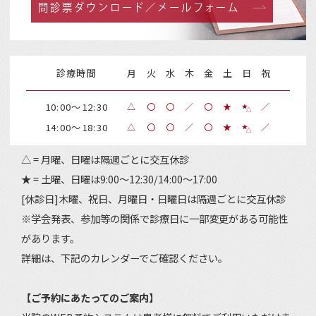
問診票ダウンロード／メールフォーム
診療時間
月
火
水
木
金
土
日
祝
10:00～12:30
△
〇
〇
／
〇
★
／
14:00～18:30
△
〇
〇
／
〇
★
／
△ = 月曜、日曜は隔週ごとに交互休診
★ = 土曜、日曜は9:00～12:30/14:00～17:00
[休診日]木曜、祝日、月曜日・日曜日は隔週ごとに交互休診
※学会発表、参加等の関係で診療日に一部変更がある可能性
があります。
詳細は、下記のカレンダーでご確認ください。
【ご予約にあたってのご案内】