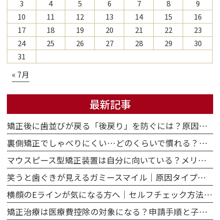
3
4
5
6
7
8
9
10
11
12
13
14
15
16
17
18
19
20
21
22
23
24
25
26
27
28
29
30
31
« 7月
最新記事
矯正後に歯並びが戻る「後戻り」を防ぐには？原因・保定のポイント・再治療の選択肢
裏側矯正でしゃべりにくい…どのくらいで慣れる？原因・期間・対策を解説
マウスピース型矯正装置は自分に向いている？メリット・デメリットと向き不向きを正直に解説
笑うと歯ぐきが見えるガミースマイル｜原因タイプ別に矯正治療でできることを解説
横顔のEラインが気になる方へ｜セルフチェック方法と歯並び・矯正との関係を解説
矯正治療は医療費控除の対象になる？申請手順と子ども・大人それぞれの注意点