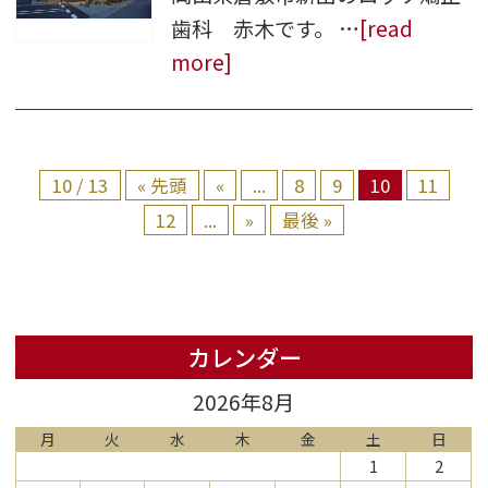
歯科 赤木です。 …
[read
more]
10 / 13
« 先頭
«
...
8
9
10
11
12
...
»
最後 »
カレンダー
2026年8月
月
火
水
木
金
土
日
1
2