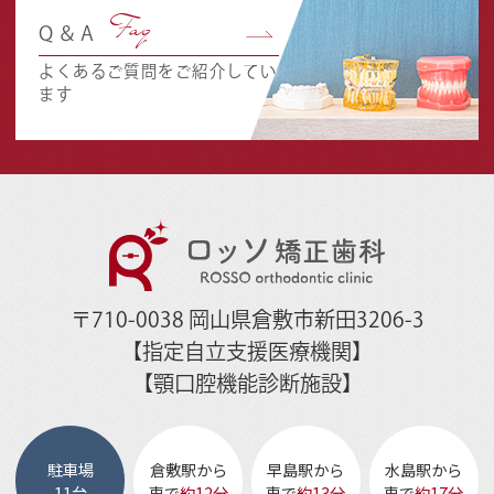
Faq
Q＆A
よくあるご質問をご紹介してい
ます
〒710-0038 岡山県倉敷市新田3206-3
【指定自立支援医療機関】
【顎口腔機能診断施設】
駐車場
倉敷駅から
早島駅から
水島駅から
11台
車で
約12分
車で
約13分
車で
約17分