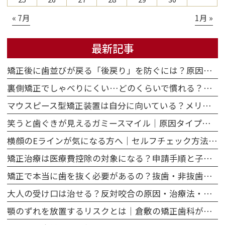
« 7月
1月 »
最新記事
矯正後に歯並びが戻る「後戻り」を防ぐには？原因・保定のポイント・再治療の選択肢
裏側矯正でしゃべりにくい…どのくらいで慣れる？原因・期間・対策を解説
マウスピース型矯正装置は自分に向いている？メリット・デメリットと向き不向きを正直に解説
笑うと歯ぐきが見えるガミースマイル｜原因タイプ別に矯正治療でできることを解説
横顔のEラインが気になる方へ｜セルフチェック方法と歯並び・矯正との関係を解説
矯正治療は医療費控除の対象になる？申請手順と子ども・大人それぞれの注意点
矯正で本当に歯を抜く必要があるの？抜歯・非抜歯のメリット・デメリットを徹底比較
大人の受け口は治せる？反対咬合の原因・治療法・費用を矯正専門医が解説
顎のずれを放置するリスクとは｜倉敷の矯正歯科が解説する咬み合わせと健康の関係