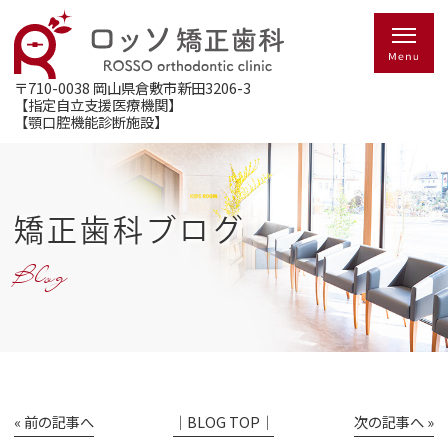
〒710-0038
岡山県倉敷市新田3206-3
【指定自立支援医療機関】
【顎口腔機能診断施設】
矯正歯科ブログ
Blog
« 前の記事へ
│BLOG TOP│
次の記事へ »