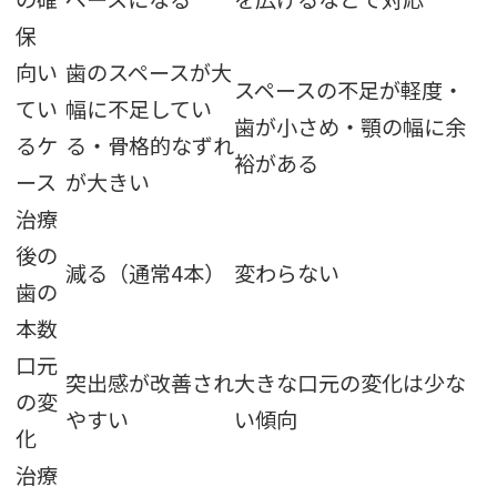
保
向い
歯のスペースが大
スペースの不足が軽度・
てい
幅に不足してい
歯が小さめ・顎の幅に余
るケ
る・骨格的なずれ
裕がある
ース
が大きい
治療
後の
減る（通常4本）
変わらない
歯の
本数
口元
突出感が改善され
大きな口元の変化は少な
の変
やすい
い傾向
化
治療