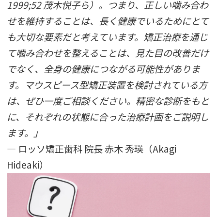
1999;52 茂木悦子ら）。つまり、正しい噛み合わ
せを維持することは、長く健康でいるためにとて
も大切な要素だと考えています。矯正治療を通じ
て噛み合わせを整えることは、見た目の改善だけ
でなく、全身の健康につながる可能性がありま
す。マウスピース型矯正装置を検討されている方
は、ぜひ一度ご相談ください。精密な診断をもと
に、それぞれの状態に合った治療計画をご説明し
ます。」
— ロッソ矯正歯科 院長 赤木 秀瑛（Akagi
Hideaki）