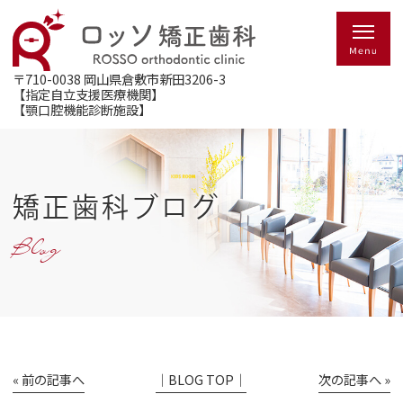
〒710-0038
岡山県倉敷市新田3206-3
【指定自立支援医療機関】
【顎口腔機能診断施設】
矯正歯科ブログ
Blog
« 前の記事へ
│BLOG TOP│
次の記事へ »