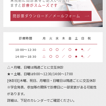
来院前に問診票をご記入いただけ
ますと
診療がスムーズです
問診票ダウンロード／メールフォーム
診療時間
月
火
水
木
金
土
日
祝
10:00～12:30
△
〇
〇
／
〇
★
／
14:00～18:30
△
〇
〇
／
〇
★
／
△ = 月曜、日曜は隔週ごとに交互休診
★ = 土曜、日曜は9:00～12:30/14:00～17:00
[休診日]木曜、祝日、月曜日・日曜日は隔週ごとに交互休診
※学会発表、参加等の関係で診療日に一部変更がある可能性
があります。
詳細は、下記のカレンダーでご確認ください。