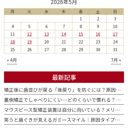
2026年5月
月
火
水
木
金
土
日
1
2
3
4
5
6
7
8
9
10
11
12
13
14
15
16
17
18
19
20
21
22
23
24
25
26
27
28
29
30
31
« 4月
7月 »
最新記事
矯正後に歯並びが戻る「後戻り」を防ぐには？原因・保定のポイント・再治療の選択肢
裏側矯正でしゃべりにくい…どのくらいで慣れる？原因・期間・対策を解説
マウスピース型矯正装置は自分に向いている？メリット・デメリットと向き不向きを正直に解説
笑うと歯ぐきが見えるガミースマイル｜原因タイプ別に矯正治療でできることを解説