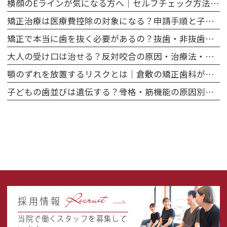
横顔のEラインが気になる方へ｜セルフチェック方法と歯並び・矯正との関係を解説
矯正治療は医療費控除の対象になる？申請手順と子ども・大人それぞれの注意点
矯正で本当に歯を抜く必要があるの？抜歯・非抜歯のメリット・デメリットを徹底比較
大人の受け口は治せる？反対咬合の原因・治療法・費用を矯正専門医が解説
顎のずれを放置するリスクとは｜倉敷の矯正歯科が解説する咬み合わせと健康の関係
子どもの歯並びは遺伝する？骨格・筋機能の原因別に矯正相談のタイミングを解説
Recruit
採用情報
当院で働くスタッフを募集して