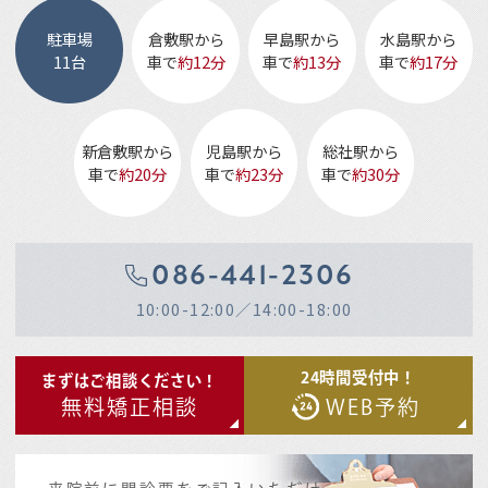
駐車場
倉敷駅から
早島駅から
水島駅から
11台
車で
約12分
車で
約13分
車で
約17分
新倉敷駅から
児島駅から
総社駅から
車で
約20分
車で
約23分
車で
約30分
086-441-2306
10:00-12:00／14:00-18:00
24時間受付中！
まずはご相談ください！
無料矯正相談
WEB予約